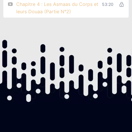
Chapitre 4 : Les Asmaas du Corps et
53:20
leurs Douaa (Partie N°2)